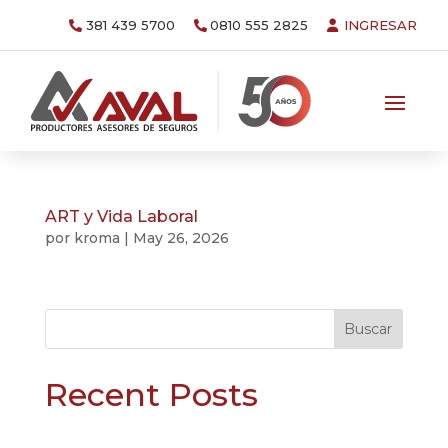
381 439 5700
0810 555 2825
INGRESAR
ART y Vida Laboral
por
kroma
|
May 26, 2026
Buscar
Recent Posts