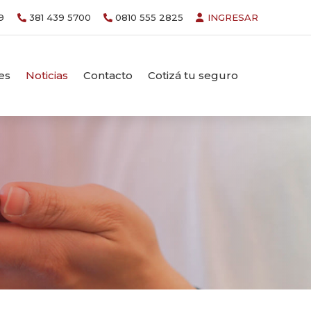
9
381 439 5700
0810 555 2825
INGRESAR
es
Noticias
Contacto
Cotizá tu seguro