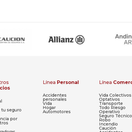
tros
Línea
Personal
Línea
Comerc
cios
Accidentes
Vida Colectivos
personales
Optativos
l
Vida
Transporte
Hogar
Todo Riesgo
 tu seguro
Automotores
Operativo
Seguro Técnico
ncia por
Robo
tros
Incendio
Caución
radoras