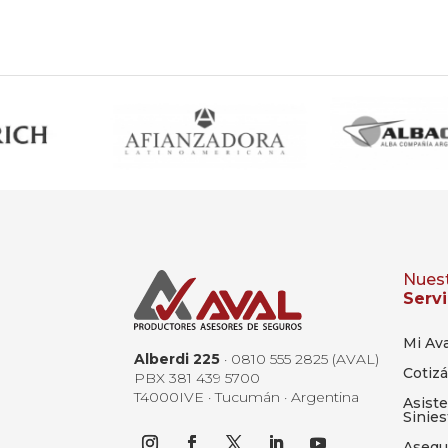
Nues
Servi
Mi Ava
Alberdi 225
· 0810 555 2825 (AVAL)
Cotizá
PBX 381 439 5700
T4000IVE · Tucumán · Argentina
Asiste
Sinies
Asegu