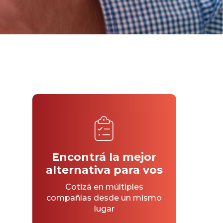
Encontrá la mejor
alternativa para vos
Cotizá en múltiples
compañías desde un mismo
lugar