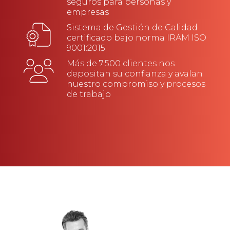
seguros para personas y
empresas
Sistema de Gestión de Calidad
certificado bajo norma IRAM ISO
9001:2015
Más de 7.500 clientes nos
depositan su confianza y avalan
nuestro compromiso y procesos
de trabajo